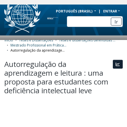
BRAZIL
PORTUGUÊS (BRASIL)
ENTRAR
Simplifique!
Ir
Comunica BR
Participe
Início
Teses e Dissertações
Teses e dissertações defendidas no CPII
COMUNIDADES E COLEÇÕES
Acesso à informação
Mestrado Profissional em Práticas de Educação Básica (MPPEB) - Dissertações
Autorregulação da aprendizagem e leitura : uma proposta para estudantes com deficiência intelectual leve
Legislação
NAVEGAR
Autorregulação da
Canais
Esta
ESTATÍSTICAS
aprendizagem e leitura : uma
SOBRE
proposta para estudantes com
deficiência intelectual leve