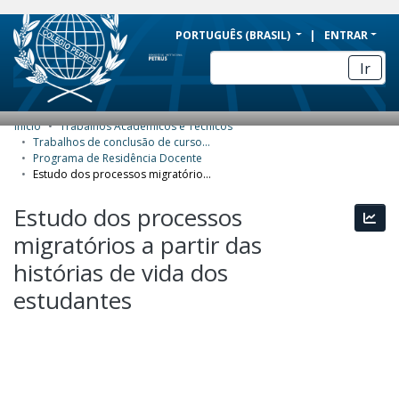
BRAZIL
PORTUGUÊS (BRASIL)
ENTRAR
Simplifique!
Ir
Comunica BR
Participe
Início
Trabalhos Acadêmicos e Técnicos
COMUNIDADES E COLEÇÕES
Acesso à informação
Trabalhos de conclusão de curso de Especialização
Programa de Residência Docente
Legislação
NAVEGAR
Estudo dos processos migratórios a partir das histórias de vida dos estudantes
Canais
ESTATÍSTICAS
Estudo dos processos
Esta
migratórios a partir das
SOBRE
histórias de vida dos
estudantes