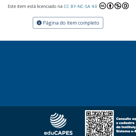
Este item está licenciado na
CC BY-NC-SA 4.0
Página do item completo