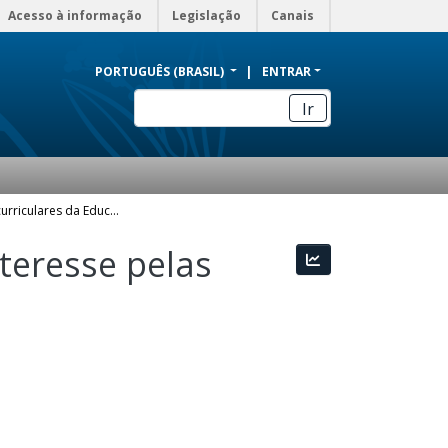
Acesso à informação
Legislação
Canais
PORTUGUÊS (BRASIL)
ENTRAR
Ir
Perspectivas curriculares da Educação Física e interesse pelas aulas no ensino médio : relações possíveis
nteresse pelas
Estatísticas