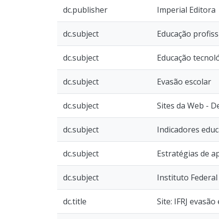
dc.publisher
Imperial Editora
dc.subject
Educação profiss
dc.subject
Educação tecnol
dc.subject
Evasão escolar
dc.subject
Sites da Web - 
dc.subject
Indicadores educ
dc.subject
Estratégias de 
dc.subject
Instituto Federa
dc.title
Site: IFRJ evasão