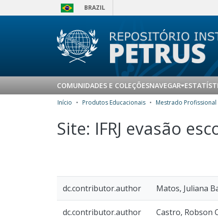
BRAZIL
COMUNIDADES E COLEÇÕES
NAVEGAR
ESTATÍST
Início
Produtos Educacionais
Site: IFRJ evasão esc
dc.contributor.author
Matos, Juliana B
dc.contributor.author
Castro, Robson 