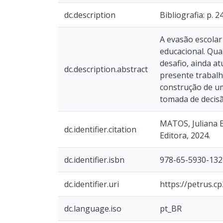
dc.description
Bibliografia: p. 24
A evasão escolar
educacional. Qua
desafio, ainda at
dc.description.abstract
presente trabalh
construção de um
tomada de decisã
MATOS, Juliana Ba
dc.identifier.citation
Editora, 2024.
dc.identifier.isbn
978-65-5930-132
dc.identifier.uri
https://petrus.c
dc.language.iso
pt_BR