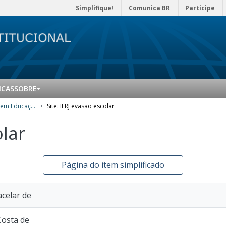
Simplifique!
Comunica BR
Participe
ICAS
SOBRE
Mestrado Profissional em Educação Profissional e Tecnológica (ProfEPT) - Produtos Educacionais
Site: IFRJ evasão escolar
olar
Página do item simplificado
acelar de
Costa de