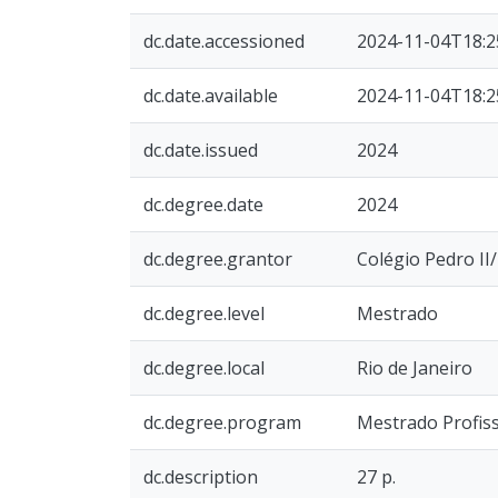
dc.date.accessioned
2024-11-04T18:2
dc.date.available
2024-11-04T18:2
dc.date.issued
2024
dc.degree.date
2024
dc.degree.grantor
Colégio Pedro I
dc.degree.level
Mestrado
dc.degree.local
Rio de Janeiro
dc.degree.program
Mestrado Profiss
dc.description
27 p.