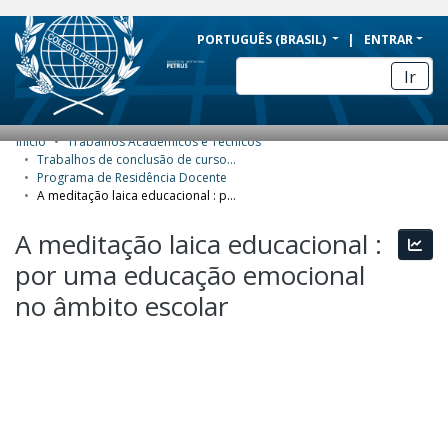
BRAZIL
PORTUGUÊS (BRASIL)
ENTRAR
Simplifique!
Ir
Comunica BR
Participe
Início
Trabalhos Acadêmicos e Técnicos
COMUNIDADES E COLEÇÕES
Acesso à informação
Trabalhos de conclusão de curso de Especialização
Programa de Residência Docente
Legislação
NAVEGAR
A meditação laica educacional : por uma educação emocional no âmbito escolar
Canais
ESTATÍSTICAS
A meditação laica educacional :
Esta
por uma educação emocional
SOBRE
no âmbito escolar