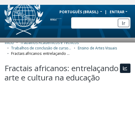
BRAZIL
PORTUGUÊS (BRASIL)
ENTRAR
Simplifique!
Ir
Comunica BR
Participe
Início
Trabalhos Acadêmicos e Técnicos
COMUNIDADES E COLEÇÕES
Acesso à informação
Trabalhos de conclusão de curso de Especialização
Ensino de Artes Visuais
Fractais africanos: entrelaçando arte e cultura na educação
Legislação
NAVEGAR
Fractais africanos: entrelaçando
Canais
Esta
ESTATÍSTICAS
arte e cultura na educação
SOBRE