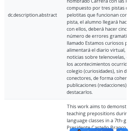
nombrado Carrera con las Pr
compuesto por tres pistas de 
dc.description.abstract
pelotitas que funcionan como
pista, el alumno llegará hacia
con ellos, deberá hacer cinco
número de errores gramatical
llamado Estamos curiosos pa
alimentará el diario virtual, 
noticias sobre telenovelas, d
los acontecimientos ocurrido
colegio (curiosidades), sin de
conectores, de forma coheren
publicaciones (redacciones) 
destacarlos.
This work aims to demonstrat
teaching prepositions durin
language classes in a 7th-gra
Presidente Castello Branco M