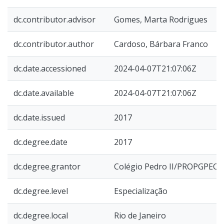
dc.contributor.advisor
Gomes, Marta Rodrigues
dc.contributor.author
Cardoso, Bárbara Franco
dc.date.accessioned
2024-04-07T21:07:06Z
dc.date.available
2024-04-07T21:07:06Z
dc.date.issued
2017
dc.degree.date
2017
dc.degree.grantor
Colégio Pedro II/PROPGPEC
dc.degree.level
Especialização
dc.degree.local
Rio de Janeiro