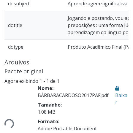
dc.subject
Aprendizagem significativa
Jogando e postando, vou ap
dc.title
preposições : uma forma lúdic
aprendizagem da língua por
dc.type
Produto Acadêmico Final (PAF
Arquivos
Pacote original
Agora exibindo
1 - 1 de 1
Nome:
BÁRBARACARDOSO2017PAF.pdf
Baixa
Carregando...
r
Tamanho:
1.08 MB
Formato:
Adobe Portable Document