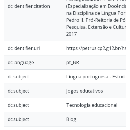
dc.identifier.citation
(Especialização em Docência 
na Disciplina de Língua Port
Pedro II, Pró-Reitoria de Pó
Pesquisa, Extensão e Cultura,
2017
dc.identifier.uri
https://petrus.cp2.g12.br/h
dc.language
pt_BR
dc.subject
Língua portuguesa - Estudo 
dc.subject
Jogos educativos
dc.subject
Tecnologia educacional
dc.subject
Blog