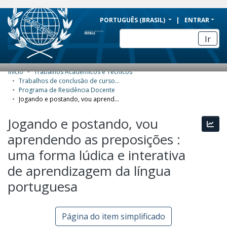
BRAZIL
PORTUGUÊS (BRASIL)
ENTRAR
Simplifique!
Ir
Comunica BR
Participe
Início
Trabalhos Acadêmicos e Técnicos
COMUNIDADES E COLEÇÕES
Acesso à informação
Trabalhos de conclusão de curso de Especialização
Programa de Residência Docente
Legislação
NAVEGAR
Jogando e postando, vou aprendendo as preposições : uma forma lúdica e interativa de aprendizagem da língua portuguesa
Canais
ESTATÍSTICAS
Jogando e postando, vou
Esta
aprendendo as preposições :
SOBRE
uma forma lúdica e interativa
de aprendizagem da língua
portuguesa
Página do item simplificado