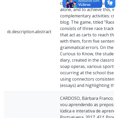
chose an approach that goe
alone, and to achieve this, 
complementary activities: cr
blog. The game, titled "Race 
consists of three race tracks;
dc.description.abstract
that act as carts to reach th
with them, form five sentenc
grammatical errors. On the bl
Curious to Know, the student w
diary, created in the classro
soap operas, various sports,
occurring at the school itself 
using connectors consistently
(essays) and highlighting the
CARDOSO, Bárbara Franco. J
vou aprendendo as preposiç
lúdica e interativa de apren
Portuguesa. 2017. 42 f. Prod