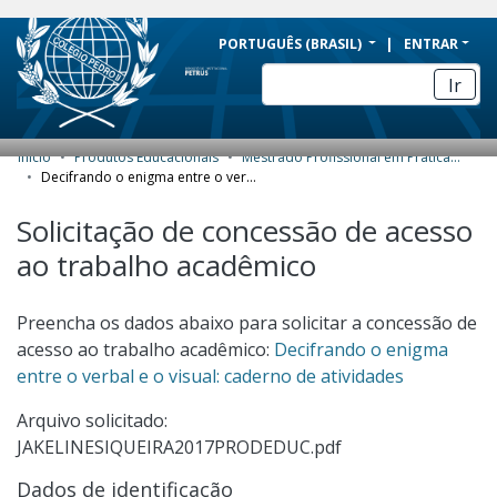
BRAZIL
PORTUGUÊS (BRASIL)
ENTRAR
Simplifique!
Ir
Comunica BR
Participe
Início
Produtos Educacionais
Mestrado Profissional em Práticas de Educação Básica (MPPEB) - Produtos Educacionais
COMUNIDADES E COLEÇÕES
Acesso à informação
Decifrando o enigma entre o verbal e o visual: caderno de atividades
Legislação
NAVEGAR
Solicitação de concessão de acesso
Canais
ao trabalho acadêmico
ESTATÍSTICAS
SOBRE
Preencha os dados abaixo para solicitar a concessão de
acesso ao trabalho acadêmico:
Decifrando o enigma
entre o verbal e o visual: caderno de atividades
Arquivo solicitado:
JAKELINESIQUEIRA2017PRODEDUC.pdf
Dados de identificação