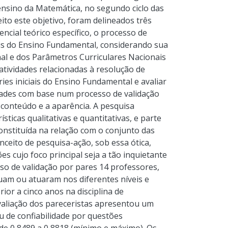
ensino da Matemática, no segundo ciclo das
eito este objetivo, foram delineados três
encial teórico específico, o processo de
ais do Ensino Fundamental, considerando sua
onal e dos Parâmetros Curriculares Nacionais
tividades relacionadas à resolução de
es iniciais do Ensino Fundamental e avaliar
idades com base num processo de validação
 conteúdo e a aparência. A pesquisa
ticas qualitativas e quantitativas, e parte
onstituída na relação com o conjunto das
nceito de pesquisa-ação, sob essa ótica,
s cujo foco principal seja a tão inquietante
sso de validação por pares 14 professores,
tuam ou atuaram nos diferentes níveis e
or a cinco anos na disciplina de
avaliação dos pareceristas apresentou um
au de confiabilidade por questões