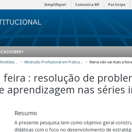
Simplifique!
Comunica BR
Participe
ICAS
SOBRE
Teses e dissertações defendidas no CPII
Mestrado Profissional em Práticas de Educação Básica (MPPEB) - Dissertações
 feira : resolução de proble
e aprendizagem nas séries in
Resumo
A presente pesquisa tem como objetivo geral construi
didáticas com o foco no desenvolvimento de estraté