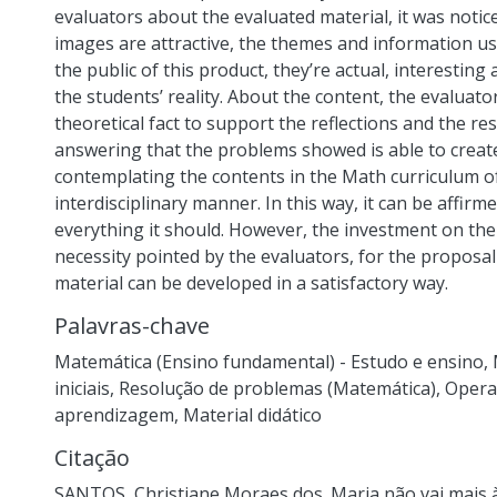
evaluators about the evaluated material, it was notice
images are attractive, the themes and information us
the public of this product, they’re actual, interesting 
the students’ reality. About the content, the evaluator
theoretical fact to support the reflections and the r
answering that the problems showed is able to create
contemplating the contents in the Math curriculum o
interdisciplinary manner. In this way, it can be affirm
everything it should. However, the investment on th
necessity pointed by the evaluators, for the proposal 
material can be developed in a satisfactory way.
Palavras-chave
Matemática (Ensino fundamental) - Estudo e ensino
,
iniciais
,
Resolução de problemas (Matemática)
,
Opera
aprendizagem
,
Material didático
Citação
SANTOS, Christiane Moraes dos. Maria não vai mais à