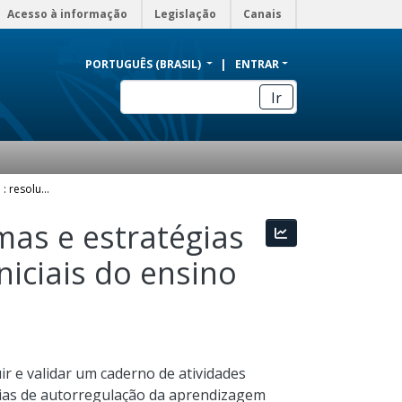
Acesso à informação
Legislação
Canais
PORTUGUÊS (BRASIL)
ENTRAR
Ir
Maria não vai mais a feira : resolução de problemas e estratégias de autorregulação de aprendizagem nas séries iniciais do ensino fundamental
mas e estratégias
Estatísticas
iciais do ensino
r e validar um caderno de atividades
gias de autorregulação da aprendizagem