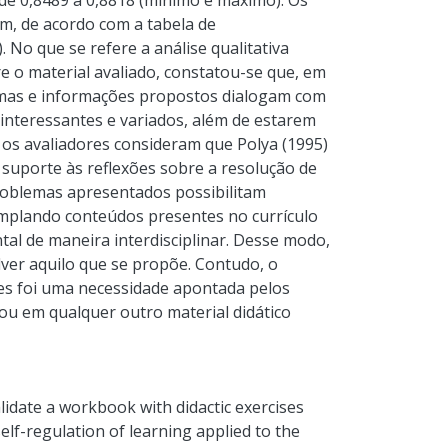
de 0,8489 a 0,8818 (mínimo e máximo). Os
om, de acordo com a tabela de
o que se refere a análise qualitativa
e o material avaliado, constatou-se que, em
temas e informações propostos dialogam com
, interessantes e variados, além de estarem
 os avaliadores consideram que Polya (1995)
suporte às reflexões sobre a resolução de
oblemas apresentados possibilitam
emplando conteúdos presentes no currículo
tal de maneira interdisciplinar. Desse modo,
lver aquilo que se propõe. Contudo, o
es foi uma necessidade apontada pelos
ou em qualquer outro material didático
lidate a workbook with didactic exercises
elf-regulation of learning applied to the