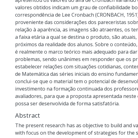
apresentou os valores do alfa de Cronbach variando 
valores obtidos indicam um grau de confiabilidade b
correspondência de Lee Cronbach (CRONBACH, 1951). N
proveniente das considerações dos pareceristas sobr
relação à aparência, as imagens são atraentes, os 
a faixa etária a qual se destina o produto, são atuais
próximos da realidade dos alunos. Sobre o conteúdo,
é realmente o marco teórico mais adequado para dar 
problemas, sendo unânimes em responder que os pr
estabelecer relações com situações cotidianas, cont
de Matemática das séries iniciais do ensino fundamen
conclui-se que o material tem o potencial de desenvo
investimento na formação continuada dos professor
avaliadores, para que a proposta apresentada neste 
possa ser desenvolvida de forma satisfatória.
Abstract
The present research has as objective to build and va
with focus on the development of strategies for the s