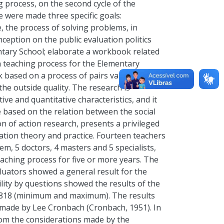
 process, on the second cycle of the
e were made three specific goals:
e, the process of solving problems, in
nception on the public evaluation politics
ntary School; elaborate a workbook related
h teaching process for the Elementary
k based on a process of pairs validation,
the outside quality. The research is
ive and quantitative characteristics, and it
ce based on the relation between the social
n of action research, presents a privileged
ation theory and practice. Fourteen teachers
hem, 5 doctors, 4 masters and 5 specialists,
teaching process for five or more years. The
valuators showed a general result for the
ility by questions showed the results of the
,8818 (minimum and maximum). The results
rt made by Lee Cronbach (Cronbach, 1951). In
from the considerations made by the