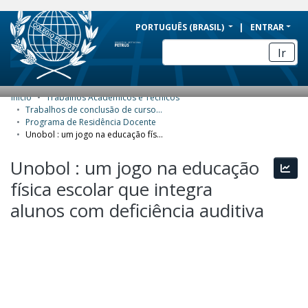
BRAZIL
PORTUGUÊS (BRASIL)
ENTRAR
Simplifique!
Ir
Comunica BR
Participe
Início
Trabalhos Acadêmicos e Técnicos
COMUNIDADES E COLEÇÕES
Acesso à informação
Trabalhos de conclusão de curso de Especialização
Programa de Residência Docente
Legislação
NAVEGAR
Unobol : um jogo na educação física escolar que integra alunos com deficiência auditiva
Canais
ESTATÍSTICAS
Unobol : um jogo na educação
Esta
física escolar que integra
SOBRE
alunos com deficiência auditiva