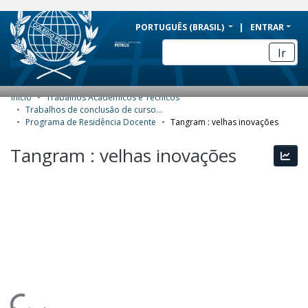
BRAZIL
PORTUGUÊS (BRASIL)
ENTRAR
Simplifique!
Ir
Comunica BR
Participe
Início
Trabalhos Acadêmicos e Técnicos
COMUNIDADES E COLEÇÕES
Acesso à informação
Trabalhos de conclusão de curso de Especialização
Programa de Residência Docente
Tangram : velhas inovações
Legislação
NAVEGAR
Tangram : velhas inovações
Canais
Esta
ESTATÍSTICAS
SOBRE