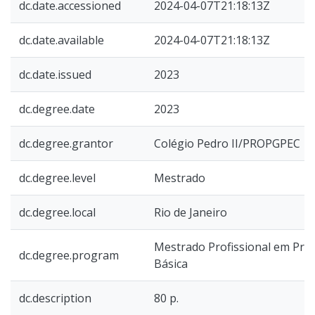
dc.date.accessioned
2024-04-07T21:18:13Z
dc.date.available
2024-04-07T21:18:13Z
dc.date.issued
2023
dc.degree.date
2023
dc.degree.grantor
Colégio Pedro II/PROPGPEC
dc.degree.level
Mestrado
dc.degree.local
Rio de Janeiro
Mestrado Profissional em Prát
dc.degree.program
Básica
dc.description
80 p.