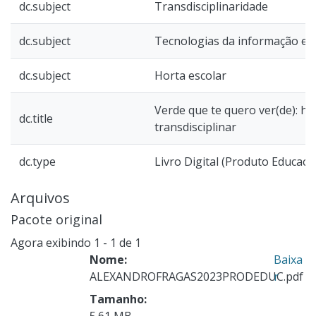
dc.subject
Transdisciplinaridade
dc.subject
Tecnologias da informação e 
dc.subject
Horta escolar
Verde que te quero ver(de): ho
dc.title
transdisciplinar
dc.type
Livro Digital (Produto Educaci
Arquivos
Pacote original
Agora exibindo
1 - 1 de 1
Nome:
Baixa
ALEXANDROFRAGAS2023PRODEDUC.pdf
r
Tamanho:
5.61 MB