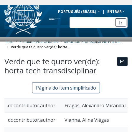
BRAZIL
PORTUGUÊS (BRASIL)
ENTRAR
Simplifique!
Ir
Comunica BR
Participe
Início
Produtos Educacionais
Mestrado Profissional em Práticas de Educação Básica (MPPEB) - Produtos Educacionais
COMUNIDADES E COLEÇÕES
Acesso à informação
Verde que te quero ver(de): horta tech transdisciplinar
Legislação
NAVEGAR
Verde que te quero ver(de):
Esta
Canais
horta tech transdisciplinar
ESTATÍSTICAS
SOBRE
Página do item simplificado
dc.contributor.author
Fragas, Alexandro Miranda Li
dc.contributor.author
Vianna, Aline Viégas