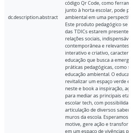
código Qr Code, como ferrame
junto à horta escolar, pode p
dc.description.abstract
ambiental em uma perspectiva 
Este produto pedagógico se jus
das TDICs estarem presentes 
relações sociais, indispensáve
contemporânea e relevantes 
interativo e criativo, caracterí
educação que busca a emergên
práticas pedagógicas, como s
educação ambiental. O educad
revitalizar um espaço verde e
neste e book a inspiração, açã
para mediar as principais eta
escolar tech, com possibilidad
articulação de diversos saber
muros da escola. Esperamos q
motive, gere ação e transform
em um espaço de vivências par