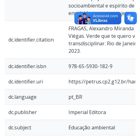
socioambiental e espírito de 
envolvidos em seu projeto.
FRAGAS, Alexandro Miranda Li
Viégas. Verde que te quero ver
dc.identifier.citation
transdisciplinar. Rio de Janeiro
2023.
dc.identifier.isbn
978-65-5930-182-9
dc.identifier.uri
https://petrus.cp2.g12.br/han
dc.language
pt_BR
dc.publisher
Imperial Editora
dc.subject
Educação ambiental