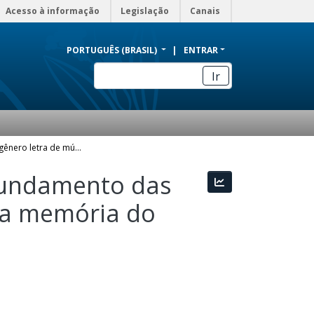
Acesso à informação
Legislação
Canais
PORTUGUÊS (BRASIL)
ENTRAR
Ir
Utilização do gênero letra de música para aprofundamento das questões de leitura crítica, elaboradas a partir da memória do Colégio Estadual Antônio Houaiss
ofundamento das
Estatísticas
 da memória do