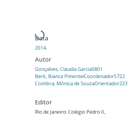
Carregando...
Data
2014.
Autor
Gonçalves, Cláudia Garcia5801
Berk, Bianca PimentelCoordenador5722
Coimbra, Mônica de SouzaOrientador223
Editor
Rio de Janeiro: Colégio Pedro II,