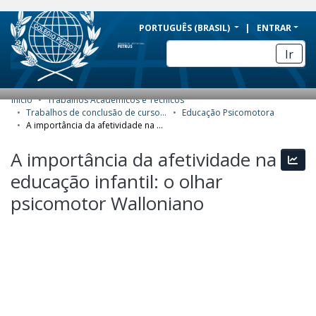
BRAZIL
PORTUGUÊS (BRASIL)
ENTRAR
Simplifique!
Ir
Comunica BR
Participe
Início
Trabalhos Acadêmicos e Técnicos
COMUNIDADES E COLEÇÕES
Acesso à informação
Trabalhos de conclusão de curso de Especialização
Educação Psicomotora
A importância da afetividade na educação infantil: o olhar psicomotor Walloniano
Legislação
NAVEGAR
A importância da afetividade na
Canais
Esta
ESTATÍSTICAS
educação infantil: o olhar
SOBRE
psicomotor Walloniano