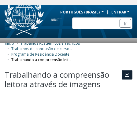
BRAZIL
PORTUGUÊS (BRASIL)
ENTRAR
Simplifique!
Ir
Comunica BR
Participe
Início
Trabalhos Acadêmicos e Técnicos
COMUNIDADES E COLEÇÕES
Acesso à informação
Trabalhos de conclusão de curso de Especialização
Programa de Residência Docente
Legislação
NAVEGAR
Trabalhando a compreensão leitora através de imagens
Canais
ESTATÍSTICAS
Trabalhando a compreensão
Esta
leitora através de imagens
SOBRE