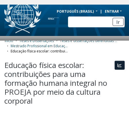
BRAZIL
PORTUGUÊS (BRASIL)
ENTRAR
Simplifique!
Ir
Comunica BR
Participe
Início
Teses e Dissertações
Teses e dissertações defendidas no CPII
COMUNIDADES E COLEÇÕES
Acesso à informação
Mestrado Profissional em Educação Profissional e Tecnológica (ProfEPT) - Dissertações
Educação física escolar: contribuições para uma formação humana integral no PROEJA por meio da cultura corporal
Legislação
NAVEGAR
Educação física escolar:
Canais
Esta
ESTATÍSTICAS
contribuições para uma
SOBRE
formação humana integral no
PROEJA por meio da cultura
corporal