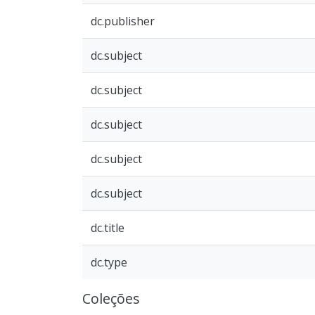
dc.publisher
dc.subject
dc.subject
dc.subject
dc.subject
dc.subject
dc.title
dc.type
Coleções