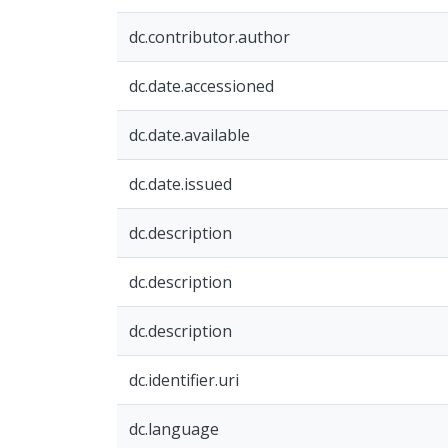
dc.contributor.author
dc.date.accessioned
dc.date.available
dc.date.issued
dc.description
dc.description
dc.description
dc.identifier.uri
dc.language