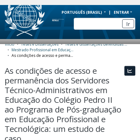
BRAZIL
PORTUGUÊS (BRASIL)
ENTRAR
Simplifique!
Ir
Comunica BR
Participe
Início
Teses e Dissertações
Teses e dissertações defendidas no CPII
COMUNIDADES E COLEÇÕES
Acesso à informação
Mestrado Profissional em Educação Profissional e Tecnológica (ProfEPT) - Dissertações
As condições de acesso e permanência dos Servidores Técnico-Administrativos em Educação do Colégio Pedro II ao Programa de Pós-graduação em Educação Profissional e Tecnológica: um estudo de caso
Legislação
NAVEGAR
As condições de acesso e
Canais
Esta
ESTATÍSTICAS
permanência dos Servidores
SOBRE
Técnico-Administrativos em
Educação do Colégio Pedro II
ao Programa de Pós-graduação
em Educação Profissional e
Tecnológica: um estudo de
caso