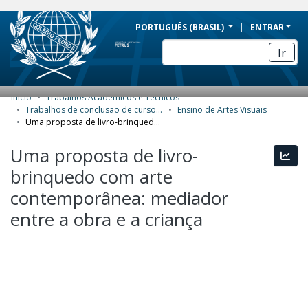
BRAZIL
PORTUGUÊS (BRASIL)
ENTRAR
Simplifique!
Ir
Comunica BR
Participe
Início
Trabalhos Acadêmicos e Técnicos
COMUNIDADES E COLEÇÕES
Acesso à informação
Trabalhos de conclusão de curso de Especialização
Ensino de Artes Visuais
Uma proposta de livro-brinquedo com arte contemporânea: mediador entre a obra e a criança
Legislação
NAVEGAR
Uma proposta de livro-
Canais
Esta
ESTATÍSTICAS
brinquedo com arte
SOBRE
contemporânea: mediador
entre a obra e a criança