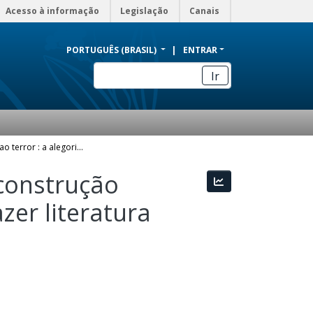
Acesso à informação
Legislação
Canais
PORTUGUÊS (BRASIL)
ENTRAR
Ir
Do fantástico ao terror : a alegoria do medo na construção literária - conhecendo os gêneros para amar e fazer literatura
 construção
Estatísticas
zer literatura