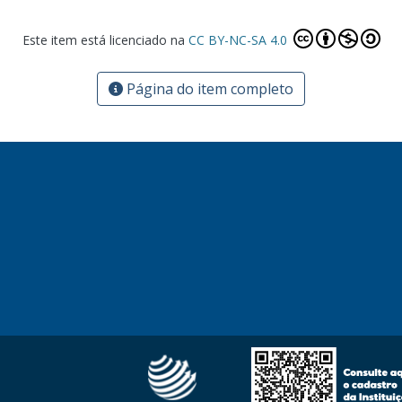
Este item está licenciado na
CC BY-NC-SA 4.0
Página do item completo