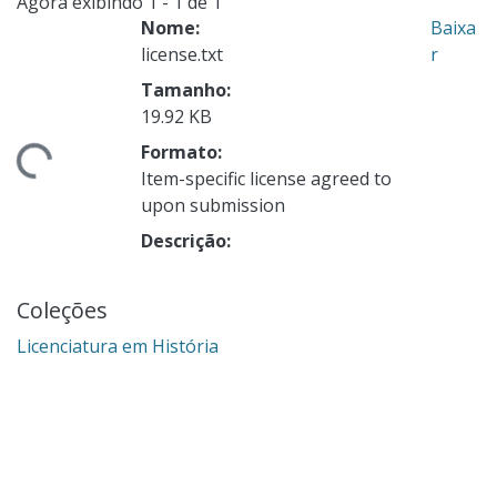
Agora exibindo
1 - 1 de 1
Nome:
Baixa
license.txt
r
Tamanho:
19.92 KB
ndo...
Formato:
Item-specific license agreed to
upon submission
Descrição:
Coleções
Licenciatura em História