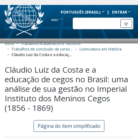
BRAZIL
PORTUGUÊS (BRASIL)
ENTRAR
Simplifique!
Ir
Comunica BR
Participe
Início
Trabalhos Acadêmicos e Técnicos
COMUNIDADES E COLEÇÕES
Acesso à informação
Trabalhos de conclusão de curso de Graduação
Licenciatura em História
Cláudio Luiz da Costa e a educação de cegos no Brasil: uma análise de sua gestão no Imperial Instituto dos Meninos Cegos (1856 - 1869)
Legislação
NAVEGAR
Cláudio Luiz da Costa e a
Canais
SOBRE
educação de cegos no Brasil: uma
análise de sua gestão no Imperial
Instituto dos Meninos Cegos
(1856 - 1869)
Página do item simplificado