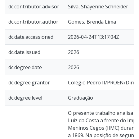
dc.contributor.advisor
Silva, Shayenne Schneider
dc.contributor.author
Gomes, Brenda Lima
dc.date.accessioned
2026-04-24T13:17:04Z
dc.date.issued
2026
dc.degree.date
2026
dc.degree.grantor
Colégio Pedro II/PROEN/Diret
dc.degree.level
Graduação
O presente trabalho analisa a
Luiz da Costa a frente do Imper
Meninos Cegos (IIMC) durante
a 1869. Na posição de segundo 