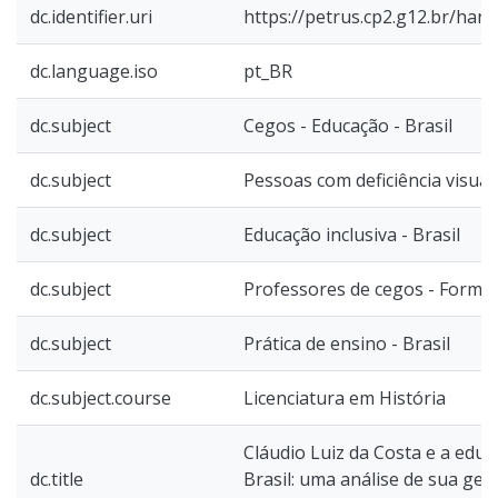
dc.identifier.uri
https://petrus.cp2.g12.br/han
dc.language.iso
pt_BR
dc.subject
Cegos - Educação - Brasil
dc.subject
Pessoas com deficiência visual 
dc.subject
Educação inclusiva - Brasil
dc.subject
Professores de cegos - Formaç
dc.subject
Prática de ensino - Brasil
dc.subject.course
Licenciatura em História
Cláudio Luiz da Costa e a edu
dc.title
Brasil: uma análise de sua ges