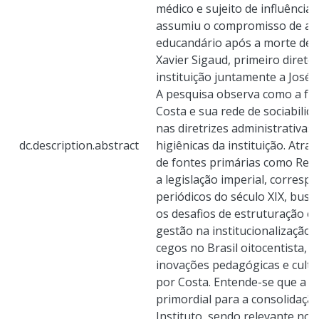
médico e sujeito de influência 
assumiu o compromisso de adm
educandário após a morte de J
Xavier Sigaud, primeiro diretor
instituição juntamente a José 
A pesquisa observa como a fo
Costa e sua rede de sociabilid
nas diretrizes administrativas
dc.description.abstract
higiênicas da instituição. Atr
de fontes primárias como Relat
a legislação imperial, corresp
periódicos do século XIX, bus
os desafios de estruturação e
gestão na institucionalização
cegos no Brasil oitocentista, 
inovações pedagógicas e cult
por Costa. Entende-se que a di
primordial para a consolidação
Instituto, sendo relevante no