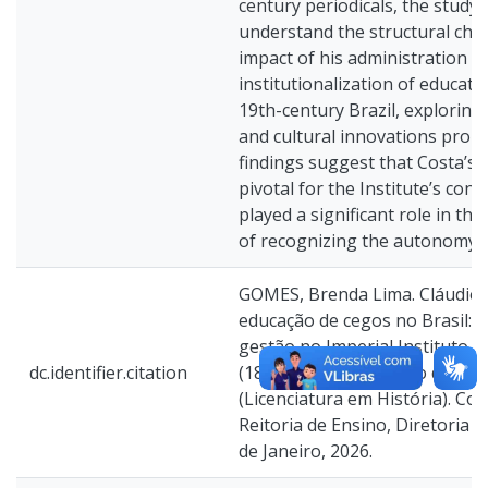
century periodicals, the study 
understand the structural cha
impact of his administration o
institutionalization of educatio
19th-century Brazil, exploring
and cultural innovations prom
findings suggest that Costa’s 
pivotal for the Institute’s con
played a significant role in the
of recognizing the autonomy of
GOMES, Brenda Lima. Cláudio L
educação de cegos no Brasil: 
gestão no Imperial Instituto 
dc.identifier.citation
(1856 - 1869). Trabalho de Co
(Licenciatura em História). Col
Reitoria de Ensino, Diretoria 
de Janeiro, 2026.