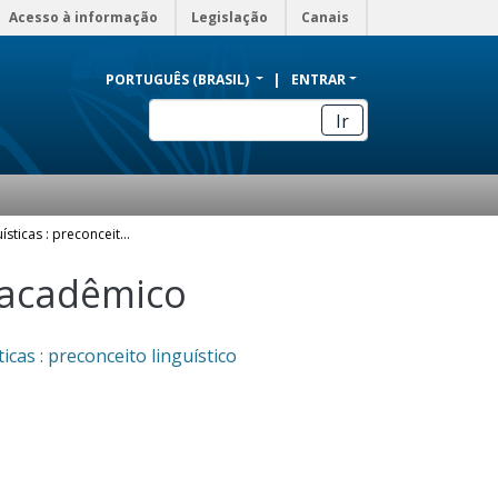
Acesso à informação
Legislação
Canais
PORTUGUÊS (BRASIL)
ENTRAR
Ir
Variantes linguísticas : preconceito linguístico
 acadêmico
icas : preconceito linguístico