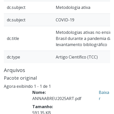
dc.subject
Metodologia ativa
dc.subject
COVID-19
Metodologias ativas no ensin
dc.title
Brasil durante a pandemia da 
levantamento bibliográfico
dc.type
Artigo Científico (TCC)
Arquivos
Pacote original
Agora exibindo
1 - 1 de 1
Nome:
Baixa
ANNAABREU2025ART.pdf
r
Tamanho:
591.35 KB