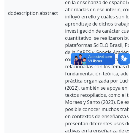
en la enseñanza de español en
abordadas en ese ínterin, cóm
dc.description.abstract
influyó en ello y cuáles son lo
aprendizaje de dichos trabajos
investigación de carácter cualit
cuantitativo, se realizaron bú
plataformas SciELO Brasil, Por
de la CAPES y Google Académico
combinación de palabras clave
relacionadas con los temas de 
fundamentación teórica, ademá
práctica organizada por Luches
(2022), también se apoya en a
textos recopilados, como el tr
Moraes y Santo (2023). De est
posible conocer muchos traba
en contextos de enseñanza va
presentan diferentes usos de
activas en la enseñanza de esp