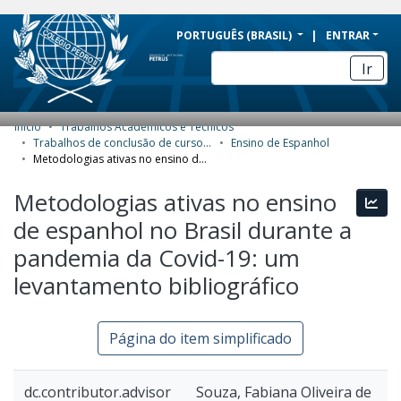
BRAZIL
PORTUGUÊS (BRASIL)
ENTRAR
Simplifique!
Ir
Comunica BR
Participe
Início
Trabalhos Acadêmicos e Técnicos
COMUNIDADES E COLEÇÕES
Acesso à informação
Trabalhos de conclusão de curso de Especialização
Ensino de Espanhol
Metodologias ativas no ensino de espanhol no Brasil durante a pandemia da Covid-19: um levantamento bibliográfico
Legislação
NAVEGAR
Metodologias ativas no ensino
Canais
Esta
ESTATÍSTICAS
de espanhol no Brasil durante a
SOBRE
pandemia da Covid-19: um
levantamento bibliográfico
Página do item simplificado
dc.contributor.advisor
Souza, Fabiana Oliveira de