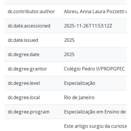
dc.contributor.author
Abreu, Anna Laura Pozzetti de
dc.date.accessioned
2025-11-26T11:53:12Z
dc.date.issued
2025
dc.degree.date
2025
dc.degree.grantor
Colégio Pedro II/PROPGPEC
dc.degree.level
Especialização
dc.degree.local
Rio de Janeiro
dc.degree.program
Especialização em Ensino de 
Este artigo surgiu da curiosid