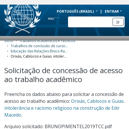
BRAZIL
PORTUGUÊS (BRASIL)
ENTRAR
Simplifique!
Ir
Comunica BR
Participe
Início
Trabalhos Acadêmicos e Técnicos
COMUNIDADES E COLEÇÕES
Acesso à informação
Trabalhos de conclusão de curso de Especialização
Educação das Relações Étnico-Raciais no Ensino Básico (Ererebá)
Legislação
NAVEGAR
Orixás, Cablocos e Guias. intolerância e racismo religioso na construção de Edir Macedo.
Canais
ESTATÍSTICAS
Solicitação de concessão de acesso
ao trabalho acadêmico
SOBRE
Preencha os dados abaixo para solicitar a concessão de
acesso ao trabalho acadêmico:
Orixás, Cablocos e Guias.
intolerância e racismo religioso na construção de Edir
Macedo.
Arquivo solicitado: BRUNOPIMENTEL2019TCC.pdf