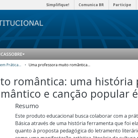
Simplifique!
Comunica BR
Participe
ICAS
SOBRE
Mestrado Profissional em Práticas de Educação Básica (MPPEB) - Produtos Educacionais
Uma professora muito romântica: uma história para aprender que rock pode ser romântico e canção popular é literatura
o romântica: uma história
mântico e canção popular é 
Resumo
Este produto educacional busca colaborar com a prát
Básica através de uma história ferramenta que foi el
quanto à proposta pedagógica do letramento literári