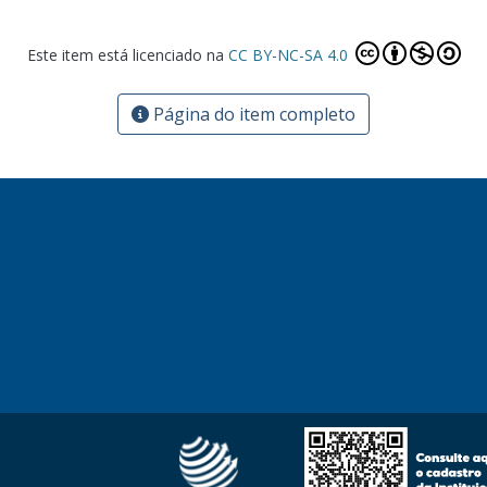
Este item está licenciado na
CC BY-NC-SA 4.0
Página do item completo