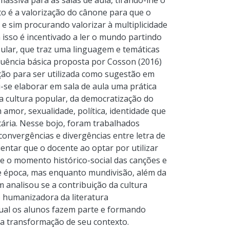
massiva para as salas de aula, tirando-lhe o
nto é a valorização do cânone para que o
e e sim procurando valorizar à multiplicidade
m isso é incentivado a ler o mundo partindo
pular, que traz uma linguagem e temáticas
equência básica proposta por Cosson (2016)
ação para ser utilizada como sugestão em
se elaborar em sala de aula uma prática
a cultura popular, da democratização do
amor, sexualidade, política, identidade que
tária. Nesse bojo, foram trabalhados
nvergências e divergências entre letra de
entar que o docente ao optar por utilizar
bre o momento histórico-social das canções e
de época, mas enquanto mundivisão, além da
m analisou se a contribuição da cultura
ão humanizadora da literatura
 qual os alunos fazem parte e formando
a transformação de seu contexto.