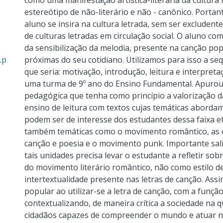
como uma manifestação artística-literária da cultura 
estereótipo de não-literário e não - canônico. Porta
aluno se insira na cultura letrada, sem ser excludent
de culturas letradas em circulação social. O aluno co
da sensibilização da melodia, presente na canção po
.p
próximas do seu cotidiano. Utilizamos para isso a s
que seria: motivação, introdução, leitura e interpret
uma turma de 9º ano do Ensino Fundamental. Apurou-
pedagógica que tenha como princípio a valorização d
ensino de leitura com textos cujas temáticas abordam 
podem ser de interesse dos estudantes dessa faixa e
também temáticas como o movimento romântico, as co
canção e poesia e o movimento punk. Importante sali
tais unidades precisa levar o estudante a refletir so
do movimento literário romântico, não como estilo 
intertextualidade presente nas letras de canção. Assi
popular ao utilizar-se a letra de canção, com a funç
contextualizando, de maneira crítica a sociedade na
cidadãos capazes de compreender o mundo e atuar n