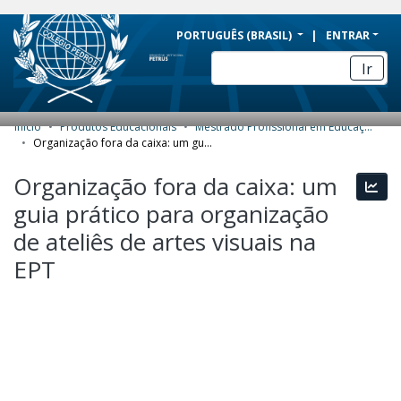
BRAZIL
PORTUGUÊS (BRASIL)
ENTRAR
Simplifique!
Ir
Comunica BR
Participe
Início
Produtos Educacionais
Mestrado Profissional em Educação Profissional e Tecnológica (ProfEPT) - Produtos Educacionais
COMUNIDADES E COLEÇÕES
Acesso à informação
Organização fora da caixa: um guia prático para organização de ateliês de artes visuais na EPT
Legislação
NAVEGAR
Organização fora da caixa: um
Esta
Canais
guia prático para organização
ESTATÍSTICAS
de ateliês de artes visuais na
SOBRE
EPT