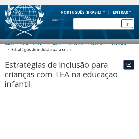
BRAZIL
PORTUGUÊS (BRASIL)
ENTRAR
Simplifique!
Ir
Comunica BR
Participe
Início
Produtos Educacionais
Mestrado Profissional em Práticas de Educação Básica (MPPEB) - Produtos Educacionais
COMUNIDADES E COLEÇÕES
Acesso à informação
Estratégias de inclusão para crianças com TEA na educação infantil
Legislação
NAVEGAR
Estratégias de inclusão para
Esta
Canais
crianças com TEA na educação
ESTATÍSTICAS
infantil
SOBRE