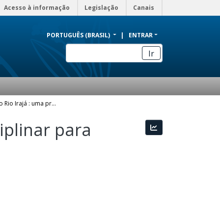
Acesso à informação
Legislação
Canais
PORTUGUÊS (BRASIL)
ENTRAR
Ir
Descobrindo o Rio Irajá : uma proposta interdisciplinar para abordagem do tema em educação ambiental
iplinar para
Estatísticas