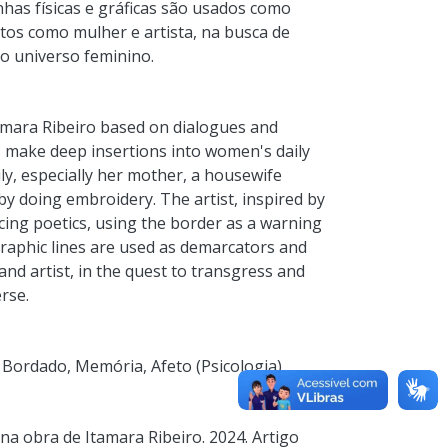
has físicas e gráficas são usados como
os como mulher e artista, na busca de
do universo feminino.
Itamara Ribeiro based on dialogues and
 make deep insertions into women's daily
ly, especially her mother, a housewife
y doing embroidery. The artist, inspired by
ncing poetics, using the border as a warning
raphic lines are used as demarcators and
nd artist, in the quest to transgress and
erse.
,
Bordado
,
Memória
,
Afeto (Psicologia)
na obra de Itamara Ribeiro. 2024. Artigo