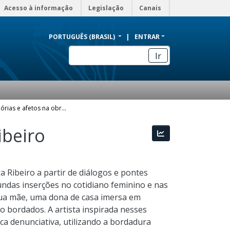
Acesso à informação
Legislação
Canais
PORTUGUÊS (BRASIL)
ENTRAR
Ir
Linhas, memórias e afetos na obra de Itamara Ribeiro
ibeiro
Estatísticas
a Ribeiro a partir de diálogos e pontes
ndas inserções no cotidiano feminino e nas
sua mãe, uma dona de casa imersa em
o bordados. A artista inspirada nesses
ca denunciativa, utilizando a bordadura