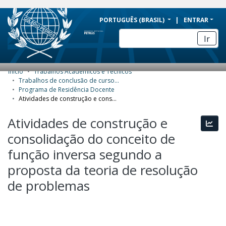
BRAZIL
PORTUGUÊS (BRASIL)
ENTRAR
Simplifique!
Ir
Comunica BR
Participe
Início
Trabalhos Acadêmicos e Técnicos
COMUNIDADES E COLEÇÕES
Acesso à informação
Trabalhos de conclusão de curso de Especialização
Programa de Residência Docente
Legislação
NAVEGAR
Atividades de construção e consolidação do conceito de função inversa segundo a proposta da teoria de resolução de problemas
Canais
ESTATÍSTICAS
Atividades de construção e
Esta
consolidação do conceito de
SOBRE
função inversa segundo a
proposta da teoria de resolução
de problemas