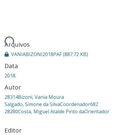
ndo...
Arquivos
VANIABIZONI2018PAF
(887.72 KB)
Data
2018.
Autor
28314Bizoni, Vania Moura
Salgado, Simone da SilvaCoordenador682
28280Costa, Miguel Ataíde Pinto daOrientador
Editor