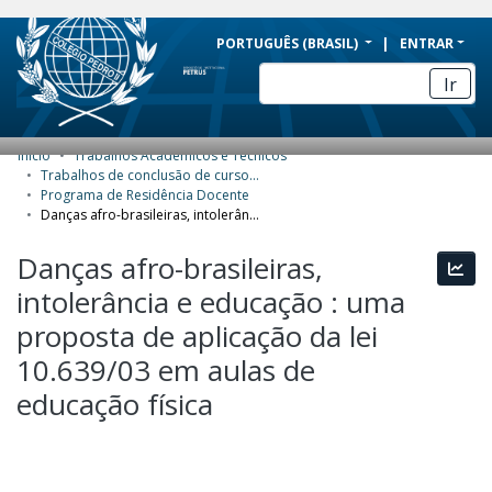
BRAZIL
PORTUGUÊS (BRASIL)
ENTRAR
Simplifique!
Ir
Comunica BR
Participe
Início
Trabalhos Acadêmicos e Técnicos
COMUNIDADES E COLEÇÕES
Acesso à informação
Trabalhos de conclusão de curso de Especialização
Programa de Residência Docente
Legislação
NAVEGAR
Danças afro-brasileiras, intolerância e educação : uma proposta de aplicação da lei 10.639/03 em aulas de educação física
Canais
ESTATÍSTICAS
Danças afro-brasileiras,
Esta
intolerância e educação : uma
SOBRE
proposta de aplicação da lei
10.639/03 em aulas de
educação física