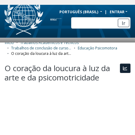
BRAZIL
PORTUGUÊS (BRASIL)
ENTRAR
Simplifique!
Ir
Comunica BR
Participe
Início
Trabalhos Acadêmicos e Técnicos
COMUNIDADES E COLEÇÕES
Acesso à informação
Trabalhos de conclusão de curso de Especialização
Educação Psicomotora
O coração da loucura à luz da arte e da psicomotricidade
Legislação
NAVEGAR
O coração da loucura à luz da
Canais
Esta
ESTATÍSTICAS
arte e da psicomotricidade
SOBRE
Carregando...