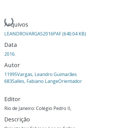
Carregando...
Arquivos
LEANDROVARGAS2016PAF
(640.04 KB)
Data
2016.
Autor
11995Vargas, Leandro Guimarães
683Salles, Fabiano LangeOrientador
Editor
Rio de Janeiro: Colégio Pedro II,
Descrição