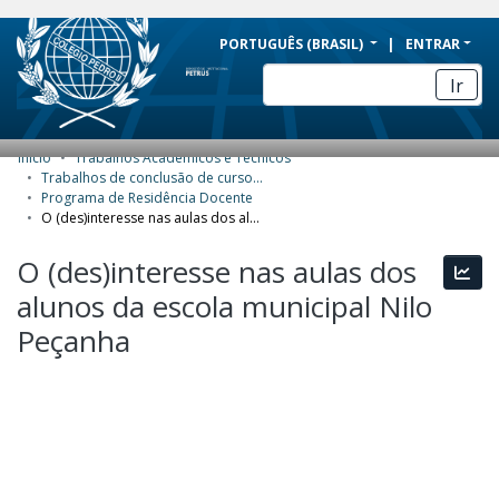
BRAZIL
PORTUGUÊS (BRASIL)
ENTRAR
Simplifique!
Ir
Comunica BR
Participe
Início
Trabalhos Acadêmicos e Técnicos
COMUNIDADES E COLEÇÕES
Acesso à informação
Trabalhos de conclusão de curso de Especialização
Programa de Residência Docente
Legislação
NAVEGAR
O (des)interesse nas aulas dos alunos da escola municipal Nilo Peçanha
Canais
ESTATÍSTICAS
O (des)interesse nas aulas dos
Esta
alunos da escola municipal Nilo
SOBRE
Peçanha