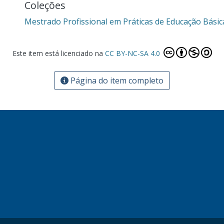
Coleções
Mestrado Profissional em Práticas de Educação Bási
Este item está licenciado na
CC BY-NC-SA 4.0
Página do item completo