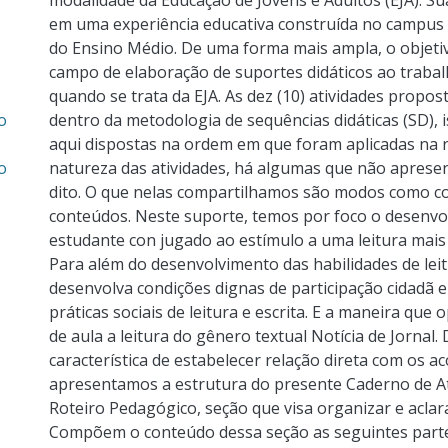
modalidade da Educação de Jovens e Adultos (EJA). S
em uma experiência educativa construída no campus R
do Ensino Médio. De uma forma mais ampla, o objetiv
campo de elaboração de suportes didáticos ao traba
quando se trata da EJA. As dez (10) atividades prop
o
dentro da metodologia de sequências didáticas (SD), 
aqui dispostas na ordem em que foram aplicadas na r
o
natureza das atividades, há algumas que não aprese
dito. O que nelas compartilhamos são modos como c
conteúdos. Neste suporte, temos por foco o desenvo
estudante con jugado ao estímulo a uma leitura mais c
Para além do desenvolvimento das habilidades de le
desenvolva condições dignas de participação cidadã
práticas sociais de leitura e escrita. E a maneira que
de aula a leitura do gênero textual Notícia de Jornal
característica de estabelecer relação direta com os a
apresentamos a estrutura do presente Caderno de Ati
Roteiro Pedagógico, seção que visa organizar e aclara
Compõem o conteúdo dessa seção as seguintes partes