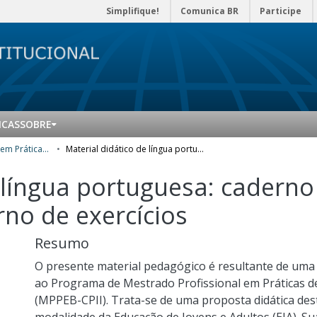
Simplifique!
Comunica BR
Participe
ICAS
SOBRE
Mestrado Profissional em Práticas de Educação Básica (MPPEB) - Produtos Educacionais
Material didático de língua portuguesa: caderno de atividades de leitura crítica e caderno de exercícios
 língua portuguesa: caderno
erno de exercícios
Resumo
O presente material pedagógico é resultante de uma 
ao Programa de Mestrado Profissional em Práticas de
(MPPEB-CPII). Trata-se de uma proposta didática de