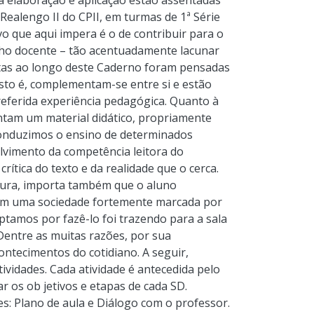
ua elaboração e aplicação estão assentadas
ealengo II do CPII, em turmas de 1ª Série
o que aqui impera é o de contribuir para o
lho docente – tão acentuadamente lacunar
ostas ao longo deste Caderno foram pensadas
isto é, complementam-se entre si e estão
eferida experiência pedagógica. Quanto à
ntam um material didático, propriamente
onduzimos o ensino de determinados
lvimento da competência leitora do
rítica do texto e da realidade que o cerca.
itura, importa também que o aluno
 em uma sociedade fortemente marcada por
 optamos por fazê-lo foi trazendo para a sala
. Dentre as muitas razões, por sua
contecimentos do cotidiano. A seguir,
vidades. Cada atividade é antecedida pelo
r os ob jetivos e etapas de cada SD.
: Plano de aula e Diálogo com o professor.