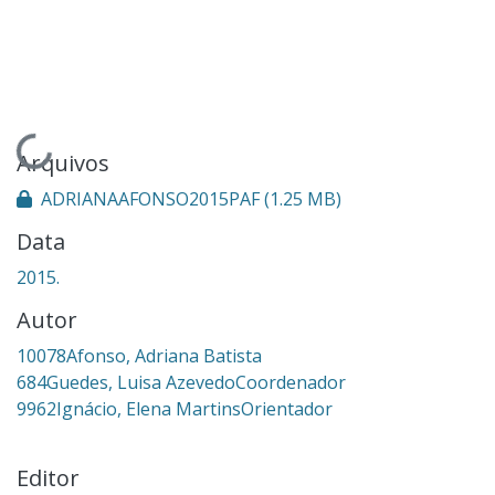
Carregando...
Arquivos
ADRIANAAFONSO2015PAF
(1.25 MB)
Data
2015.
Autor
10078Afonso, Adriana Batista
684Guedes, Luisa AzevedoCoordenador
9962Ignácio, Elena MartinsOrientador
Editor