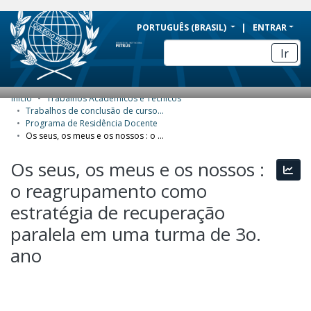
BRAZIL
PORTUGUÊS (BRASIL)
ENTRAR
Simplifique!
Ir
Comunica BR
Participe
Início
Trabalhos Acadêmicos e Técnicos
COMUNIDADES E COLEÇÕES
Acesso à informação
Trabalhos de conclusão de curso de Especialização
Programa de Residência Docente
Legislação
NAVEGAR
Os seus, os meus e os nossos : o reagrupamento como estratégia de recuperação paralela em uma turma de 3o. ano
Canais
ESTATÍSTICAS
Os seus, os meus e os nossos :
Esta
o reagrupamento como
SOBRE
estratégia de recuperação
paralela em uma turma de 3o.
ano