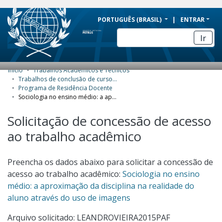
BRAZIL
PORTUGUÊS (BRASIL)
ENTRAR
Simplifique!
Ir
Comunica BR
Participe
Início
Trabalhos Acadêmicos e Técnicos
COMUNIDADES E COLEÇÕES
Acesso à informação
Trabalhos de conclusão de curso de Especialização
Programa de Residência Docente
Legislação
NAVEGAR
Sociologia no ensino médio: a aproximação da disciplina na realidade do aluno através do uso de imagens
Canais
ESTATÍSTICAS
Solicitação de concessão de acesso
ao trabalho acadêmico
SOBRE
Preencha os dados abaixo para solicitar a concessão de
acesso ao trabalho acadêmico:
Sociologia no ensino
médio: a aproximação da disciplina na realidade do
aluno através do uso de imagens
Arquivo solicitado: LEANDROVIEIRA2015PAF