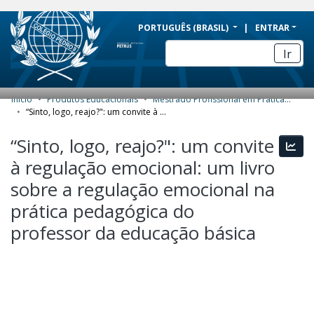
BRAZIL
PORTUGUÊS (BRASIL)
ENTRAR
Simplifique!
Ir
Comunica BR
Participe
Início
Produtos Educacionais
Mestrado Profissional em Práticas de Educação Básica (MPPEB) - Produtos Educacionais
COMUNIDADES E COLEÇÕES
Acesso à informação
“Sinto, logo, reajo?": um convite à regulação emocional: um livro sobre a regulação emocional na prática pedagógica do professor da educação básica
Legislação
NAVEGAR
“Sinto, logo, reajo?": um convite
Esta
Canais
à regulação emocional: um livro
ESTATÍSTICAS
sobre a regulação emocional na
SOBRE
prática pedagógica do
professor da educação básica