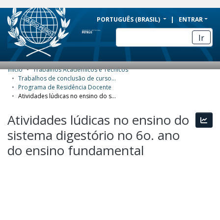
BRAZIL
PORTUGUÊS (BRASIL)
ENTRAR
Simplifique!
Ir
Comunica BR
Participe
Início
Trabalhos Acadêmicos e Técnicos
COMUNIDADES E COLEÇÕES
Acesso à informação
Trabalhos de conclusão de curso de Especialização
Programa de Residência Docente
Legislação
NAVEGAR
Atividades lúdicas no ensino do sistema digestório no 6o. ano do ensino fundamental
Canais
ESTATÍSTICAS
Atividades lúdicas no ensino do
Esta
sistema digestório no 6o. ano
SOBRE
do ensino fundamental