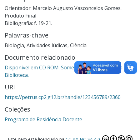
Orientador: Marcelo Augusto Vasconcelos Gomes.
Produto Final
Bibliografia: f. 19-21.
Palavras-chave
Biologia
,
Atividades lúdicas
,
Ciência
Documento relacionado
Disponível em CD ROM. Somente para consulta na
Biblioteca.
URI
https://petrus.cp2.g12.br/handle/123456789/2360
Coleções
Programa de Residência Docente
Este item está licenciado na
CC BY-NC-SA 4.0