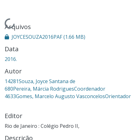
Carregando...
Arquivos
JOYCESOUZA2016PAF
(1.66 MB)
Data
2016.
Autor
14281Souza, Joyce Santana de
680Pereira, Márcia RodriguesCoordenador
4633Gomes, Marcelo Augusto VasconcelosOrientador
Editor
Rio de Janeiro : Colégio Pedro II,
Descrição