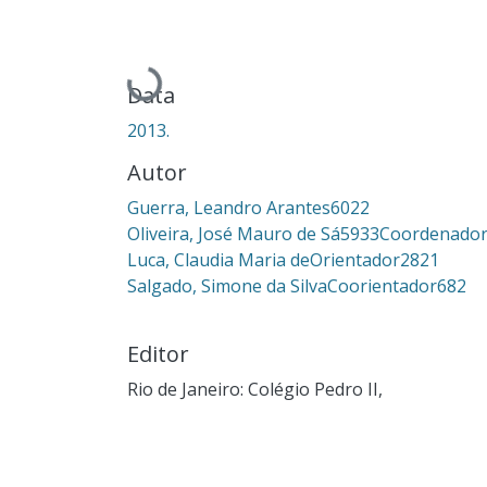
Carregando...
Data
2013.
Autor
Guerra, Leandro Arantes6022
Oliveira, José Mauro de Sá5933Coordenado
Luca, Claudia Maria deOrientador2821
Salgado, Simone da SilvaCoorientador682
Editor
Rio de Janeiro: Colégio Pedro II,