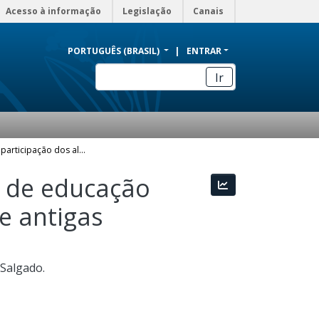
Acesso à informação
Legislação
Canais
PORTUGUÊS (BRASIL)
ENTRAR
Ir
Resgatando a participação dos alunos nas aulas de educação física através de jogos e brincadeiras populares e antigas
s de educação
Estatísticas
 e antigas
 Salgado.