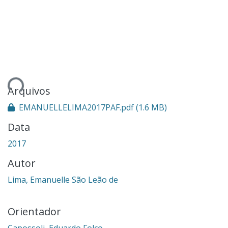
Carregando...
Arquivos
EMANUELLELIMA2017PAF.pdf
(1.6 MB)
Data
2017
Autor
Lima, Emanuelle São Leão de
Orientador
Capossoli, Eduardo Folco