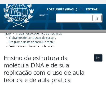
BRAZIL
PORTUGUÊS (BRASIL)
ENTRAR
Simplifique!
Ir
Comunica BR
Participe
Início
Trabalhos Acadêmicos e Técnicos
COMUNIDADES E COLEÇÕES
Acesso à informação
Trabalhos de conclusão de curso de Especialização
Programa de Residência Docente
Legislação
NAVEGAR
Ensino da estrutura da molécula DNA e de sua replicação com o uso de aula teórica e de aula prática
Canais
ESTATÍSTICAS
Ensino da estrutura da
Esta
molécula DNA e de sua
SOBRE
replicação com o uso de aula
teórica e de aula prática