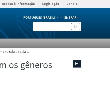
Acesso à informação
Legislação
Canais
PORTUGUÊS (BRASIL)
ENTRAR
Ir
O uso do cinema na sala de aula e o trabalho com os gêneros textuais
om os gêneros
Estatísticas