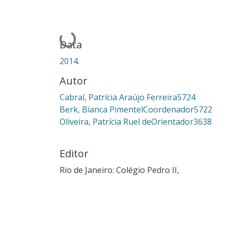
Carregando...
Data
2014.
Autor
Cabral, Patrícia Araújo Ferreira5724
Berk, Bianca PimentelCoordenador5722
Oliveira, Patrícia Ruel deOrientador3638
Editor
Rio de Janeiro: Colégio Pedro II,