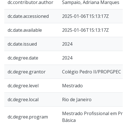
dc.contributor.author
Sampaio, Adriana Marques
dc.date.accessioned
2025-01-06T15:13:17Z
dc.date.available
2025-01-06T15:13:17Z
dc.date.issued
2024
dc.degree.date
2024
dc.degree.grantor
Colégio Pedro II/PROPGPEC
dc.degree.level
Mestrado
dc.degree.local
Rio de Janeiro
Mestrado Profissional em Prát
dc.degree.program
Básica