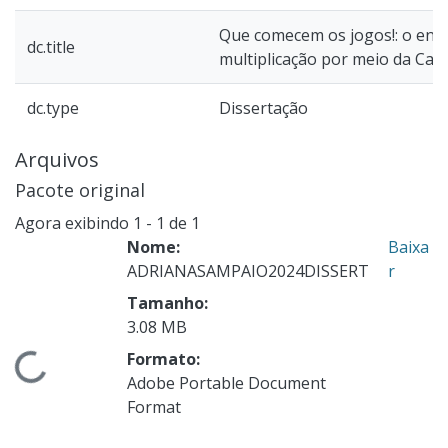
Que comecem os jogos!: o ens
dc.title
multiplicação por meio da Cai
dc.type
Dissertação
Arquivos
Pacote original
Agora exibindo
1 - 1 de 1
Nome:
Baixa
ADRIANASAMPAIO2024DISSERT
r
Tamanho:
3.08 MB
Formato:
ndo...
Adobe Portable Document
Format