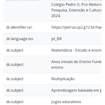
Colégio Pedro II, Pró-Reitoria
Pesquisa, Extensão e Cultura, 
2024.
dc.identifier.uri
https://petrus.cp2.g12.br/han
dc.language.iso
pt_BR
dc.subject
Matemática - Estudo e ensino
Anos iniciais do Ensino Fundam
dc.subject
ensino
dc.subject
Multiplicação
dc.subject
Aprendizagem baseada em jo
dc.subject
Jogos educativos