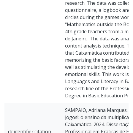
research. The data was collect
questionnaire, a logbook and 
circles during the games work
“Mathematics outside the Box”
4th grade teachers from a muni
de Janeiro. The data was analy
content analysis technique. T
that Caixamática contributed t
memorizing the basic factors of
well as stimulating the develo
emotional skills. This work is p
Languages and Literacy in Bas
research line of the Professio
Degree in Basic Education Prac
SAMPAIO, Adriana Marques. 
jogos!: o ensino da multiplica
Caixamática. 2024. Dissertaçã
dc.identifier.citation
Profissional em Práticas de Ed