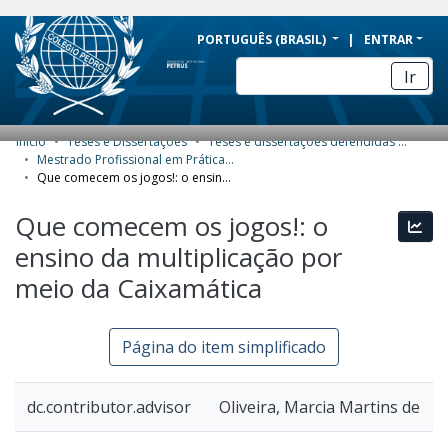
BRAZIL
PORTUGUÊS (BRASIL)
ENTRAR
Simplifique!
Ir
Comunica BR
Participe
Início
Teses e Dissertações
Teses e dissertações defendidas no CPII
COMUNIDADES E COLEÇÕES
Acesso à informação
Mestrado Profissional em Práticas de Educação Básica (MPPEB) - Dissertações
Que comecem os jogos!: o ensino da multiplicação por meio da Caixamática
Legislação
NAVEGAR
Que comecem os jogos!: o
Canais
Esta
ESTATÍSTICAS
ensino da multiplicação por
SOBRE
meio da Caixamática
Página do item simplificado
dc.contributor.advisor
Oliveira, Marcia Martins de