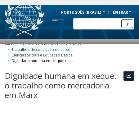
BRAZIL
PORTUGUÊS (BRASIL)
ENTRAR
Simplifique!
Ir
Comunica BR
Participe
Início
Trabalhos Acadêmicos e Técnicos
COMUNIDADES E COLEÇÕES
Acesso à informação
Trabalhos de conclusão de curso de Especialização
Ciências Sociais e Educação Básica
Legislação
NAVEGAR
Dignidade humana em xeque: o trabalho como mercadoria em Marx
Canais
ESTATÍSTICAS
Dignidade humana em xeque:
Esta
o trabalho como mercadoria
SOBRE
em Marx