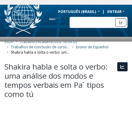
BRAZIL
PORTUGUÊS (BRASIL)
ENTRAR
Simplifique!
Ir
Comunica BR
Participe
Início
Trabalhos Acadêmicos e Técnicos
COMUNIDADES E COLEÇÕES
Acesso à informação
Trabalhos de conclusão de curso de Especialização
Ensino de Espanhol
Shakira habla e solta o verbo: uma análise dos modos e tempos verbais em Pa´ tipos como tú
Legislação
NAVEGAR
Shakira habla e solta o verbo:
Canais
Esta
ESTATÍSTICAS
uma análise dos modos e
SOBRE
tempos verbais em Pa´ tipos
como tú