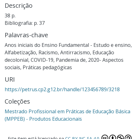
Descrição
38 p.
Bibliografia: p. 37
Palavras-chave
Anos iniciais do Ensino Fundamental - Estudo e ensino
,
Alfabetização
,
Racismo
,
Antirracismo
,
Educação
decolonial
,
COVID-19, Pandemia de, 2020- Aspectos
sociais
,
Práticas pedagógicas
URI
https://petrus.cp2.g12.br/handle/123456789/3218
Coleções
Mestrado Profissional em Práticas de Educação Básica
(MPPEB) - Produtos Educacionais
Este item está licenciado na
CC BY-NC-SA 4.0