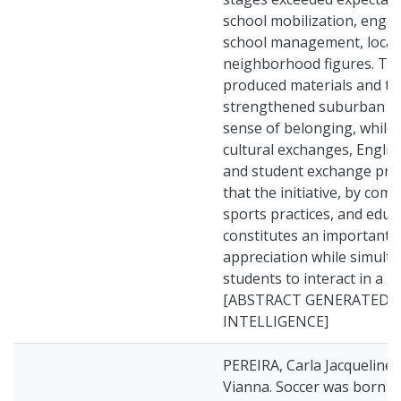
school mobilization, enga
school management, local a
neighborhood figures. The
produced materials and te
strengthened suburban ide
sense of belonging, while 
cultural exchanges, Englis
and student exchange prog
that the initiative, by comb
sports practices, and educ
constitutes an important i
appreciation while simult
students to interact in a gl
[ABSTRACT GENERATED BY
INTELLIGENCE]
PEREIRA, Carla Jacqueline
Vianna. Soccer was born he