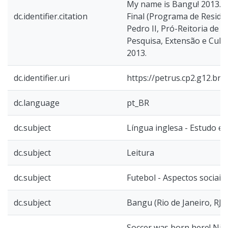
My name is Bangu! 2013. 
dc.identifier.citation
Final (Programa de Residê
Pedro II, Pró-Reitoria de 
Pesquisa, Extensão e Cultu
2013.
dc.identifier.uri
https://petrus.cp2.g12.br
dc.language
pt_BR
dc.subject
Língua inglesa - Estudo e 
dc.subject
Leitura
dc.subject
Futebol - Aspectos sociais
dc.subject
Bangu (Rio de Janeiro, RJ)
Soccer was born here! Nic