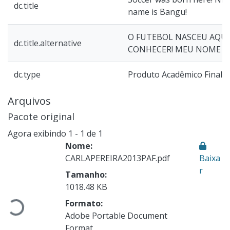
dc.title
name is Bangu!
O FUTEBOL NASCEU AQUI
dc.title.alternative
CONHECER! MEU NOME É
dc.type
Produto Acadêmico Final (
Arquivos
Pacote original
Agora exibindo
1 - 1 de 1
Nome:
CARLAPEREIRA2013PAF.pdf
Baixa
r
Tamanho:
Carregando...
1018.48 KB
Formato:
Adobe Portable Document
Format