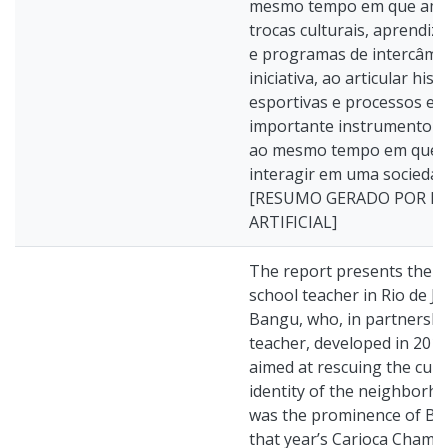
mesmo tempo em que ampl
trocas culturais, aprendiz
e programas de intercâmbi
iniciativa, ao articular hist
esportivas e processos edu
importante instrumento de 
ao mesmo tempo em que p
interagir em uma sociedad
[RESUMO GERADO POR IN
ARTIFICIAL]
The report presents the ex
school teacher in Rio de Ja
Bangu, who, in partnershi
teacher, developed in 2012
aimed at rescuing the cultu
identity of the neighborho
was the prominence of Ban
that year’s Carioca Champ