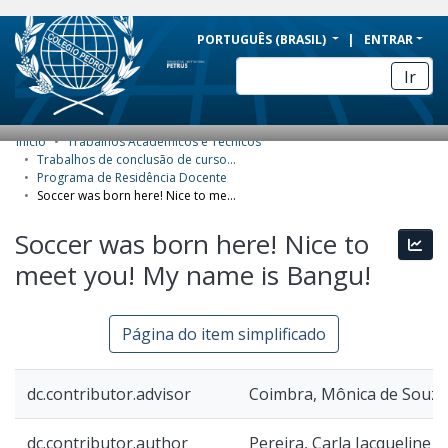
BRAZIL
PORTUGUÊS (BRASIL)
ENTRAR
Simplifique!
Ir
Comunica BR
Participe
Início
Trabalhos Acadêmicos e Técnicos
COMUNIDADES E COLEÇÕES
Acesso à informação
Trabalhos de conclusão de curso de Especialização
Programa de Residência Docente
Legislação
NAVEGAR
Soccer was born here! Nice to meet you! My name is Bangu!
Canais
ESTATÍSTICAS
Soccer was born here! Nice to
Esta
meet you! My name is Bangu!
SOBRE
Página do item simplificado
dc.contributor.advisor
Coimbra, Mônica de Souza
dc.contributor.author
Pereira, Carla Jacqueline