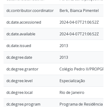
dc.contributor.coordinator
Berk, Bianca Pimentel
dc.date.accessioned
2024-04-07T21:06:52Z
dc.date.available
2024-04-07T21:06:52Z
dc.date.issued
2013
dc.degree.date
2013
dc.degree.grantor
Colégio Pedro II/PROPGP
dc.degree.level
Especialização
dc.degree.local
Rio de Janeiro
dc.degree.program
Programa de Residência D