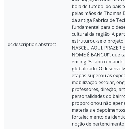
bola de futebol do país te
pelas mãos de Thomas Don
da antiga Fábrica de Tecid
fundamental para o desenv
cultural da região. A parti
estruturou-se o projeto i
dc.description.abstract
NASCEU AQUI. PRAZER E
NOME É BANGU!”, que tam
em inglês, aproximando o
globalizado. O desenvolvi
etapas superou as expect
mobilização escolar, enga
professores, direção, artist
personalidades do bairro.
proporcionou não apenas
materiais e depoimentos,
fortalecimento da identid
noção de pertencimento en