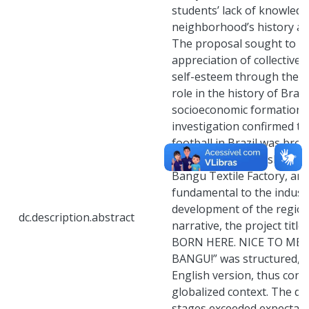
students’ lack of knowledg
neighborhood’s history and
The proposal sought to p
appreciation of collective
self-esteem through the r
role in the history of Brazi
socioeconomic formation of
investigation confirmed the
football in Brazil was br
Donohue, an English work
Bangu Textile Factory, an 
fundamental to the industr
development of the region
dc.description.abstract
narrative, the project ti
BORN HERE. NICE TO MEE
BANGU!” was structured, a
English version, thus conn
globalized context. The de
stages exceeded expectati