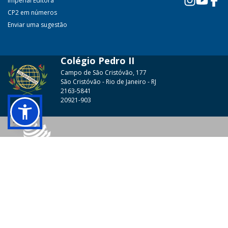
Imperial Editora
CP2 em números
Enviar uma sugestão
Colégio Pedro II
Campo de São Cristóvão, 177
São Cristóvão - Rio de Janeiro - RJ
2163-5841
20921-903
© 2026 - Colégio Pedro II Todos os direitos reservados.