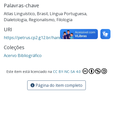
Palavras-chave
Atlas Linguístico
,
Brasil
,
Língua Portuguesa
,
Dialetologia
,
Regionalismo
,
Filologia
URI
https://petrus.cp2.g12.br/handle/123456789/3531
Coleções
Acervo Bibliográfico
Este item está licenciado na
CC BY-NC-SA 4.0
Página do item completo