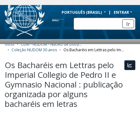
BRAZIL
PORTUGUÊS (BRASIL)
ENTRAR
Simplifique!
Ir
Comunica BR
Participe
Início
CDM - NUDOM - Núcleo de Documentação e Memória do Colégio Pedro II
COMUNIDADES E COLEÇÕES
Acesso à informação
Coleção NUDOM 30 anos
Os Bacharéis em Lettras pelo Imperial Collegio de Pedro II e Gymnasio Nacional : publicação organizada por alguns bacharéis em letras
Legislação
NAVEGAR
Os Bacharéis em Lettras pelo
Esta
Canais
Imperial Collegio de Pedro II e
ESTATÍSTICAS
Gymnasio Nacional : publicação
SOBRE
organizada por alguns
bacharéis em letras