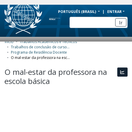
BRAZIL
PORTUGUÊS (BRASIL)
ENTRAR
Simplifique!
Ir
Comunica BR
Participe
Início
Trabalhos Acadêmicos e Técnicos
COMUNIDADES E COLEÇÕES
Acesso à informação
Trabalhos de conclusão de curso de Especialização
Programa de Residência Docente
Legislação
NAVEGAR
O mal-estar da professora na escola básica
Canais
ESTATÍSTICAS
O mal-estar da professora na
Esta
escola básica
SOBRE